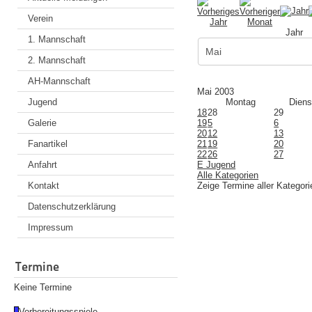
Verein
Jahr
1. Mannschaft
2. Mannschaft
AH-Mannschaft
Mai 2003
Jugend
Montag
Diens
18
28
29
Galerie
19
5
6
20
12
13
Fanartikel
21
19
20
22
26
27
Anfahrt
E Jugend
Alle Kategorien
Kontakt
Zeige Termine aller Kategori
Datenschutzerklärung
Impressum
Termine
Keine Termine
Vorbereitungsspiele