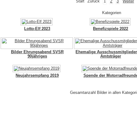
Start
Zurück
1
2
3
Weiter
Kategorien
Lotto-Elf 2023
Benefizspiele 2022
Bilder Ehrungsabend SVSR
Ehemalige Ausschussmitgliede
90jähriges
Amtsträger
Neujahrsempfang 2019
Spende der Motorradfreund
Gesamtanzahl Bilder in allen Kategor