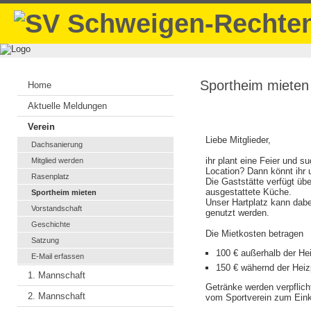
Sportheim mieten
Home
Aktuelle Meldungen
Verein
Liebe Mitglieder,
Dachsanierung
ihr plant eine Feier und 
Mitglied werden
Location? Dann könnt ihr 
Rasenplatz
Die Gaststätte verfügt übe
ausgestattete Küche.
Sportheim mieten
Unser Hartplatz kann dab
Vorstandschaft
genutzt werden.
Geschichte
Die Mietkosten betragen
Satzung
100 € außerhalb der He
E-Mail erfassen
150 € wähernd der Heiz
1. Mannschaft
Getränke werden verpflich
2. Mannschaft
vom Sportverein zum Eink